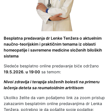
Besplatna predavanja dr Lenke Tenžera o aktuelnim
naučno-teorijskim i praktičnim temama iz oblasti
homeopatije i savremene medicine složenih biloških
sistema
Sledeće besplatno online predavanje biće održano
19.5.2026. u 19:00
sa temom:
Nivoi zdravlja i terapija složenih bolesti na primeru
lečenja deteta sa reumatoidnim artritisom
Ukoliko želite da vam pošaljemo link za zoom pristup
zakazanim besplatnim online predavanjima dr Lenka
Tenžera, potrebno je da pošaljte svoje podatke: