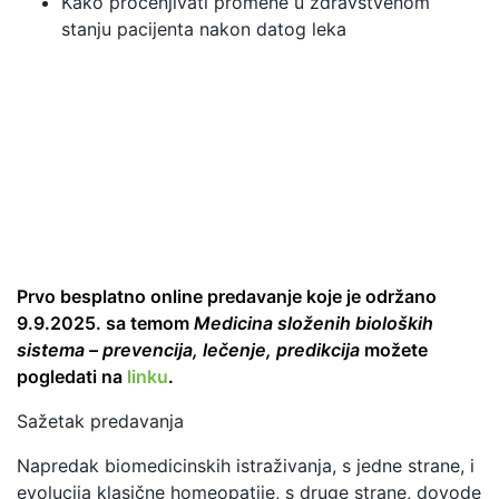
Kako procenjivati promene u zdravstvenom
stanju pacijenta nakon datog leka
Prvo besplatno online predavanje koje je održano
9.9.2025. sa temom
Medicina složenih bioloških
sistema – prevencija, lečenje, predikcija
možete
pogledati na
linku
.
Sažetak predavanja
Napredak biomedicinskih istraživanja, s jedne strane, i
evolucija klasične homeopatije, s druge strane, dovode