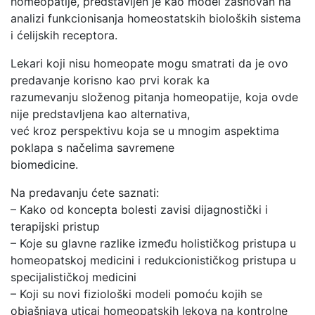
homeopatije, predstavljen je kao model zasnovan na
analizi funkcionisanja homeostatskih bioloških sistema
i ćelijskih receptora.
Lekari koji nisu homeopate mogu smatrati da je ovo
predavanje korisno kao prvi korak ka
razumevanju složenog pitanja homeopatije, koja ovde
nije predstavljena kao alternativa,
već kroz perspektivu koja se u mnogim aspektima
poklapa s načelima savremene
biomedicine.
Na predavanju ćete saznati:
– Kako od koncepta bolesti zavisi dijagnostički i
terapijski pristup
– Koje su glavne razlike između holističkog pristupa u
homeopatskoj medicini i redukcionističkog pristupa u
specijalističkoj medicini
– Koji su novi fiziološki modeli pomoću kojih se
objašnjava uticaj homeopatskih lekova na kontrolne