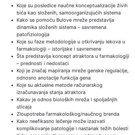
Koje su posledice naučne konceptualizacije živih
bića kao složenih, samoorganizujućih sistema
Kako se pomoću Bulove mreže predstavlja
dinamika složenih sistema – savremena
patofiziologija
Koje su faze metodologije u otkrivanju lekova u
farmakologiji – istorijske i savremene
Šta predstavlja koncept atraktora u farmakologiji
– prednosti i nedostaci
Koji je značaj mapiranja mreže genske regulacije,
odnosno anotacije funkcija gena
Koje su aktuelne metode računarskog
izračunavanja stanja atraktora
Kakav je odnos bioloških mreža i spoljašnjih
uticaja
Zloupotreba farmakološkog/naučnog brenda
Kako neefikasno lečenje može izazvati
komplikovanje patologije i nastanak težih bolesti