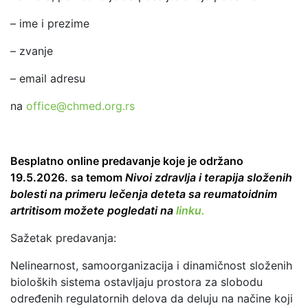
– ime i prezime
– zvanje
– email adresu
na
office@chmed.org.rs
Besplatno online predavanje koje je održano
19.5.2026. sa temom
Nivoi zdravlja i terapija složenih
bolesti na primeru lečenja deteta sa reumatoidnim
artritisom možete pogledati na
linku.
Sažetak predavanja:
Nelinearnost, samoorganizacija i dinamičnost složenih
bioloških sistema ostavljaju prostora za slobodu
određenih regulatornih delova da deluju na načine koji