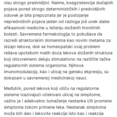
nisu strogo predvidljivi. Naime, koegzistencija slučajnih
pojava pored strogo determinističkih i predvidljivih
oduvek je bila prepoznata jer je postojanje
nepredvidivih pojava jedan od razloga još uvek slabe
efikasnosti medicine u lečenju složenih hroničnih
bolesti. Savremena farmakologija to pokušava da
razreši atraktorskim domenima kao novim metama za
dizajn lekova, dok se homeopatski ovaj problem
rešava upotebom malih doza lekova složenih struktura
koji istovremeno deluju stimulativno na različite tačke
regulatornih sistema organizma. Njihova
imunomodulacija, kao i uticaj na gensku ekpresiju, su
dokazani u savremenoj medicinskoj nauci.
Međutim, pored lekova koji utiču na regulatorne
sisteme izazivajući očekivani uticaj na simptome,
važno je i adekvatno tumačenje nestanka i/ili promene
simptoma tokom primene leka. Nestanak simptoma
može biti deo i lekovite reakcije isto kao i reakcije