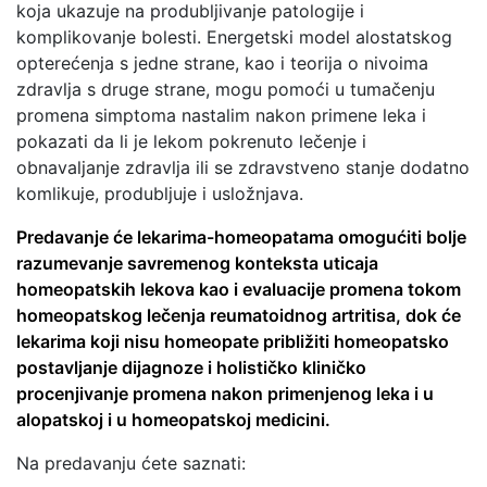
koja ukazuje na produbljivanje patologije i
komplikovanje bolesti. Energetski model alostatskog
opterećenja s jedne strane, kao i teorija o nivoima
zdravlja s druge strane, mogu pomoći u tumačenju
promena simptoma nastalim nakon primene leka i
pokazati da li je lekom pokrenuto lečenje i
obnavaljanje zdravlja ili se zdravstveno stanje dodatno
komlikuje, produbljuje i usložnjava.
Predavanje će lekarima-homeopatama omogućiti bolje
razumevanje savremenog konteksta uticaja
homeopatskih lekova kao i evaluacije promena tokom
homeopatskog lečenja reumatoidnog artritisa, dok će
lekarima koji nisu homeopate približiti homeopatsko
postavljanje dijagnoze i holističko kliničko
procenjivanje promena nakon primenjenog leka i u
alopatskoj i u homeopatskoj medicini.
Na predavanju ćete saznati: