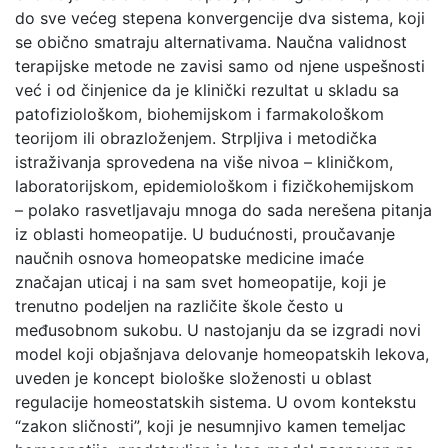
do sve većeg stepena konvergencije dva sistema, koji
se obično smatraju alternativama. Naučna validnost
terapijske metode ne zavisi samo od njene uspešnosti
već i od činjenice da je klinički rezultat u skladu sa
patofiziološkom, biohemijskom i farmakološkom
teorijom ili obrazloženjem. Strpljiva i metodička
istraživanja sprovedena na više nivoa – kliničkom,
laboratorijskom, epidemiološkom i fizičkohemijskom
– polako rasvetljavaju mnoga do sada nerešena pitanja
iz oblasti homeopatije. U budućnosti, proučavanje
naučnih osnova homeopatske medicine imaće
značajan uticaj i na sam svet homeopatije, koji je
trenutno podeljen na različite škole često u
međusobnom sukobu. U nastojanju da se izgradi novi
model koji objašnjava delovanje homeopatskih lekova,
uveden je koncept biološke složenosti u oblast
regulacije homeostatskih sistema. U ovom kontekstu
“zakon sličnosti”, koji je nesumnjivo kamen temeljac